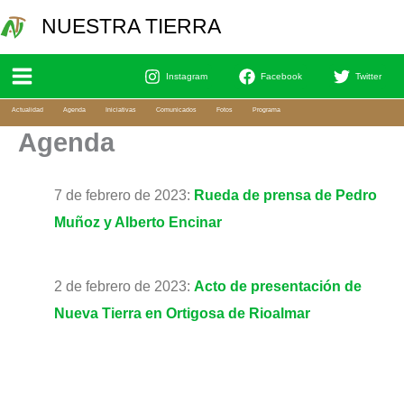
Ir
Bu
NUESTRA TIERRA
al
contenido
Instagram
Facebook
Twitter
Actualidad
Agenda
Iniciativas
Comunicados
Fotos
Programa
Agenda
7 de febrero de 2023:
Rueda de prensa de
Pedro
Muñoz y Alberto Encinar
2 de febrero de 2023:
Acto de presentación de
Nueva Tierra en Ortigosa de Rioalmar