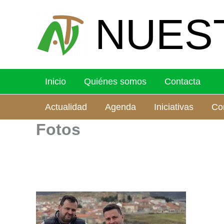
Ir
NUES
al
contenido
Inicio
Quiénes somos
Contacta
Actualidad
Agenda
Iniciativas
Co
Fotos