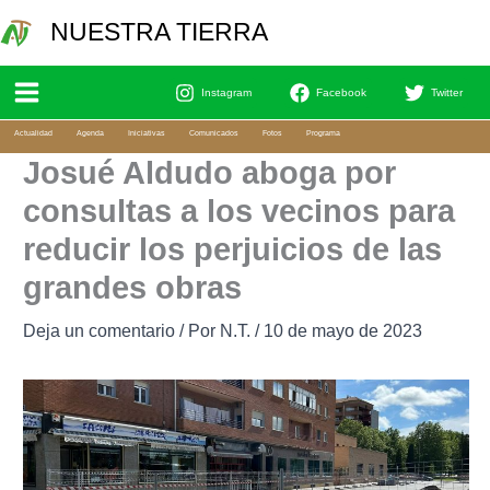
Ir
Bu
NUESTRA TIERRA
al
contenido
Instagram
Facebook
Twitter
Actualidad
Agenda
Iniciativas
Comunicados
Fotos
Programa
Josué Aldudo aboga por
consultas a los vecinos para
reducir los perjuicios de las
grandes obras
Deja un comentario
/ Por
N.T.
/
10 de mayo de 2023