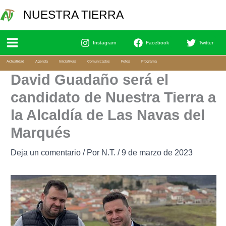
Ir
Bu
NUESTRA TIERRA
al
contenido
Instagram
Facebook
Twitter
Actualidad
Agenda
Iniciativas
Comunicados
Fotos
Programa
David Guadaño será el
candidato de Nuestra Tierra a
la Alcaldía de Las Navas del
Marqués
Deja un comentario
/ Por
N.T.
/
9 de marzo de 2023