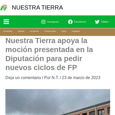
Ir
Bu
NUESTRA TIERRA
al
contenido
Instagram
Facebook
Twitter
Actualidad
Agenda
Iniciativas
Comunicados
Fotos
Programa
Nuestra Tierra apoya la
moción presentada en la
Diputación para pedir
nuevos ciclos de FP
Deja un comentario
/ Por
N.T.
/
23 de marzo de 2023